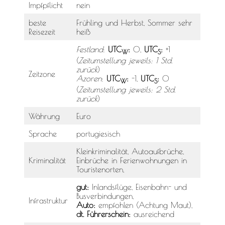
Impfpflicht
nein
beste
Frühling und Herbst, Sommer sehr
Reisezeit
heiß
Festland
:
UTC
:
0,
UTC
:
+1
W
S
(
Zeitumstellung jeweils: 1 Std.
zurück
)
Zeitzone
Azoren
:
UTC
:
-1,
UTC
:
0
W
S
(
Zeitumstellung jeweils: 2 Std.
zurück
)
Währung
Euro
Sprache
portugiesisch
Kleinkriminalität, Autoaufbrüche,
Kriminalität
Einbrüche in Ferienwohnungen in
Touristenorten,
gut:
Inlandsflüge, Eisenbahn- und
Busverbindungen,
Infrastruktur
Auto:
empfohlen (Achtung Maut),
dt. Führerschein:
ausreichend