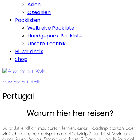
Asien
Ozeanien
Packlisten
Weltreise Packliste
Handgepäck Packliste
Unsere Technik
Hi, wir sind’s
Shop
Aussicht auf Welt
Portugal
Warum hier her reisen?
Du willst endlich mal surfen lernen, einen Roadtrip starten oder
einfach nur einen entspannten Städtetrip? Du liebst Wein und
gutes Essen, Sonne, Strand und Meer? Dann ab nach Portugal.